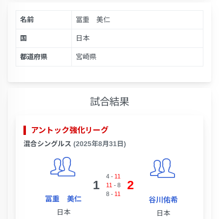
名前
冨重 美仁
国
日本
都道府県
宮崎県
試合結果
アントック強化リーグ
混合シングルス
(2025年8月31日)
4
-
11
1
2
11
-
8
8
-
11
冨重 美仁
谷川佑希
日本
日本