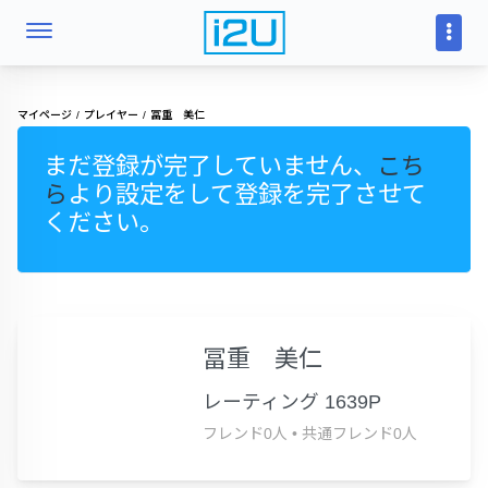
マイページ
プレイヤー
冨重 美仁
まだ登録が完了していません、
こち
ら
より設定をして登録を完了させて
ください。
冨重 美仁
レーティング 1639P
フレンド0人
•
共通フレンド0人