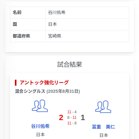
名前
谷川佑希
国
日本
都道府県
宮崎県
試合結果
アントック強化リーグ
混合シングルス
(2025年8月31日)
11
-
4
2
1
8
-
11
11
-
8
谷川佑希
冨重 美仁
日本
日本