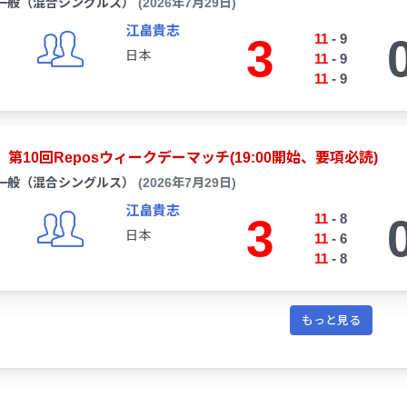
一般（混合シングルス）
(2026年7月29日)
江畠貴志
3
11
-
9
日本
11
-
9
11
-
9
第10回Reposウィークデーマッチ(19:00開始、要項必読)
一般（混合シングルス）
(2026年7月29日)
江畠貴志
3
11
-
8
日本
11
-
6
11
-
8
もっと見る