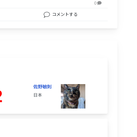
0

コメントする
佐野敏則
2
日本