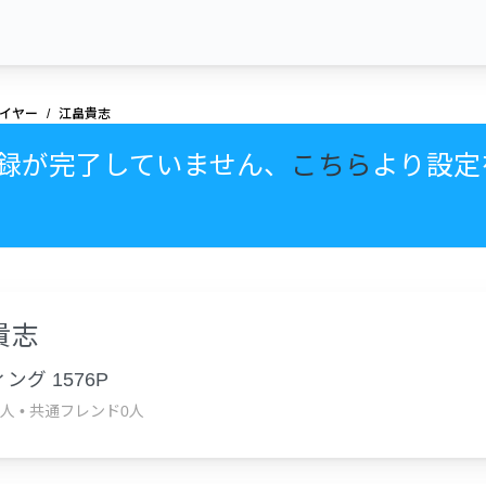
イヤー
江畠貴志
録が完了していません、
こちら
より設定
貴志
ング 1576P
1人
•
共通フレンド0人