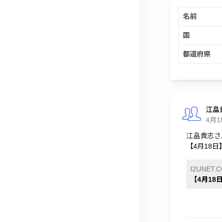
名前
国
都道府県
江畠
4月
江畠貴志さ
【4月18日
I2UNET.
【4月18