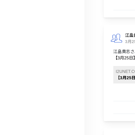
江畠
3月
江畠貴志さ
【3月25日
I2UNET.
【3月25