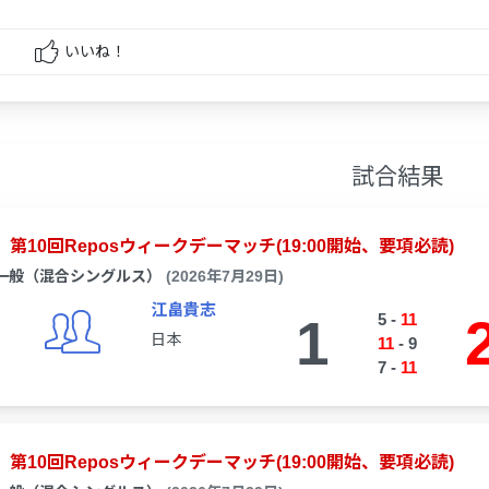
いいね！
試合結果
第10回Reposウィークデーマッチ(19:00開始、要項必読)
一般（混合シングルス）
(2026年7月29日)
江畠貴志
1
5
-
11
日本
11
-
9
7
-
11
第10回Reposウィークデーマッチ(19:00開始、要項必読)