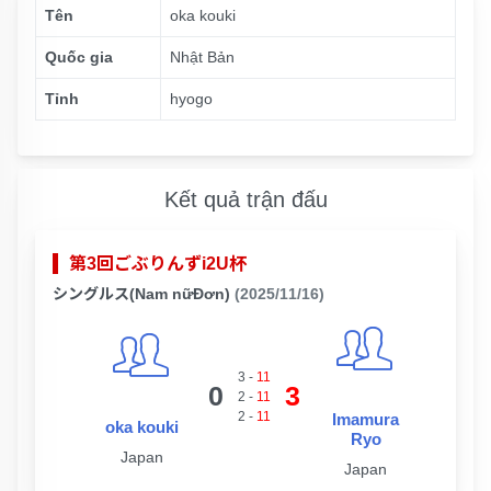
Tên
oka kouki
Quốc gia
Nhật Bản
Tỉnh
hyogo
Kết quả trận đấu
第3回ごぶりんずi2U杯
シングルス(Nam nữĐơn)
(2025/11/16)
3
-
11
0
3
2
-
11
2
-
11
Imamura
oka kouki
Ryo
Japan
Japan