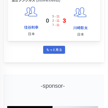
混合シングルス
(2026年3月8日)
5
-
11
0
3
2
-
11
7
-
11
住谷則幸
川崎彰太
日本
日本
もっと見る
-sponsor-