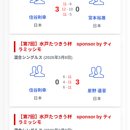
11
-
6
3
0
12
-
10
11
-
5
住谷則幸
宮本裕晟
日本
日本
【第7回】水戸たつきう杯 sponsor by ティ
ラミッシモ
混合シングルス
(2026年3月8日)
6
-
11
0
3
4
-
11
6
-
11
住谷則幸
星野 遥音
日本
日本
【第7回】水戸たつきう杯 sponsor by ティ
ラミッシモ