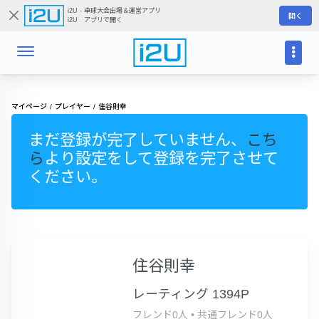
i2U - 卓球大会出場＆運営アプリ
開く
i2U アプリで開く
マイページ
プレイヤー
住谷則幸
まだ登録が完了していません、
こち
ら
より設定をして登録を完了させて
ください。
住谷則幸
レーティング 1394P
フレンド0人
•
共通フレンド0人