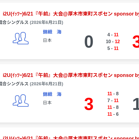
i2U(ｲｯﾂｰ)6/21『午前』大会@厚木市東町スポセン sponsor by
混合シングルス
(2026年6月21日)
錦織 海
0
4
-
11
日本
10
-
12
5
-
11
i2U(ｲｯﾂｰ)6/21『午前』大会@厚木市東町スポセン sponsor by
混合シングルス
(2026年6月21日)
11
-
8
錦織 海
3
7
-
11
日本
11
-
8
11
-
6
i2U(ｲｯﾂｰ)6/21『午前』大会@厚木市東町スポセン sponsor by