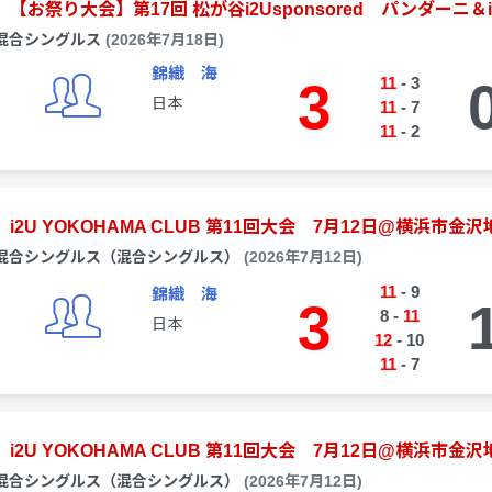
【お祭り大会】第17回 松が谷i2Usponsored パンダーニ＆i
混合シングルス
(2026年7月18日)
錦織 海
3
11
-
3
日本
11
-
7
11
-
2
i2U YOKOHAMA CLUB 第11回大会 7月12日@横浜市金沢
混合シングルス（混合シングルス）
(2026年7月12日)
11
-
9
錦織 海
3
8
-
11
日本
12
-
10
11
-
7
i2U YOKOHAMA CLUB 第11回大会 7月12日@横浜市金沢
混合シングルス（混合シングルス）
(2026年7月12日)