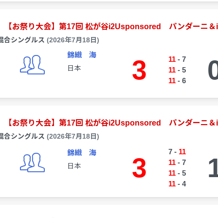
【お祭り大会】第17回 松が谷i2Usponsored パンダーニ＆i
混合シングルス
(2026年7月18日)
錦織 海
3
11
-
7
日本
11
-
5
11
-
6
【お祭り大会】第17回 松が谷i2Usponsored パンダーニ＆i
混合シングルス
(2026年7月18日)
7
-
11
錦織 海
3
11
-
7
日本
11
-
5
11
-
4