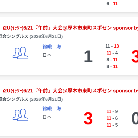
6
-
11
i2U(ｲｯﾂｰ)6/21『午前』大会@厚木市東町スポセン sponsor by
混合シングルス
(2026年6月21日)
11
-
13
錦織 海
1
11
-
4
日本
8
-
11
8
-
11
i2U(ｲｯﾂｰ)6/21『午前』大会@厚木市東町スポセン sponsor by
混合シングルス
(2026年6月21日)
錦織 海
3
11
-
9
日本
11
-
6
11
-
5