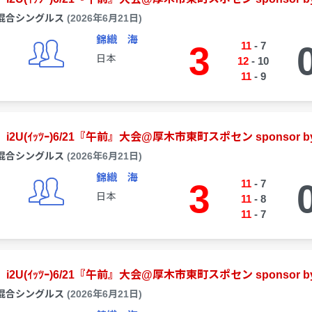
混合シングルス
(2026年6月21日)
錦織 海
3
11
-
7
日本
12
-
10
11
-
9
i2U(ｲｯﾂｰ)6/21『午前』大会@厚木市東町スポセン sponsor by
混合シングルス
(2026年6月21日)
錦織 海
3
11
-
7
日本
11
-
8
11
-
7
i2U(ｲｯﾂｰ)6/21『午前』大会@厚木市東町スポセン sponsor by
混合シングルス
(2026年6月21日)