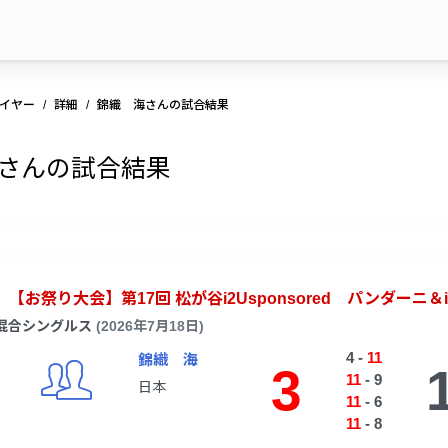
イヤー
詳細
錦織 海さんの試合結果
さんの試合結果
【お祭り大会】第17回 松が谷i2Usponsored パンダーニ＆i
混合シングルス
(2026年7月18日)
4
-
11
錦織 海
3
11
-
9
日本
11
-
6
11
-
8