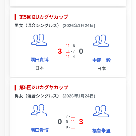
第5回i2Uカグヤカップ
男女（混合シングルス）
(2026年1月24日)
11
-
6
3
0
11
-
7
11
-
4
隅田貴博
中尾 毅
日本
日本
第5回i2Uカグヤカップ
男女（混合シングルス）
(2026年1月24日)
7
-
11
0
3
5
-
11
9
-
11
隅田貴博
福留朱里