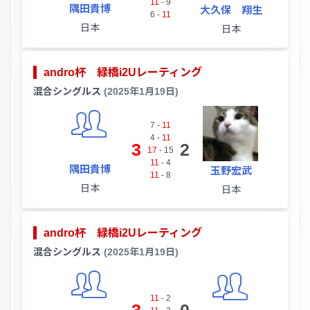
11
-
9
隅田貴博
大久保 翔生
6
-
11
日本
日本
andro杯 緑橋i2Uレーティング
混合シングルス
(2025年1月19日)
7
-
11
4
-
11
3
2
17
-
15
11
-
4
隅田貴博
玉野宏武
11
-
8
日本
日本
andro杯 緑橋i2Uレーティング
混合シングルス
(2025年1月19日)
11
-
2