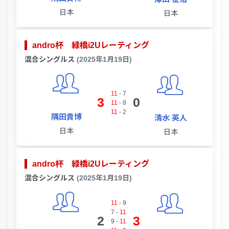
日本
日本
andro杯 緑橋i2Uレーティング
混合シングルス
(2025年1月19日)
11
-
7
3
0
11
-
8
11
-
2
隅田貴博
清水 英人
日本
日本
andro杯 緑橋i2Uレーティング
混合シングルス
(2025年1月19日)
11
-
9
7
-
11
2
3
9
-
11