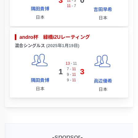
3
0
11
-
3
11
-
7
隅田貴博
吉田早希
日本
日本
andro杯 緑橋i2Uレーティング
混合シングルス
(2025年1月19日)
13
-
11
7
-
11
1
3
9
-
11
隅田貴博
9
-
11
眞辺優希
日本
日本
-sponsor-