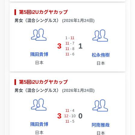
第5回i2Uカグヤカップ
男女（混合シングルス）
(2026年1月24日)
1
-
11
11
-
7
3
1
11
-
8
隅田貴博
11
-
6
松永侑樹
日本
日本
第5回i2Uカグヤカップ
男女（混合シングルス）
(2026年1月24日)
11
-
4
3
0
12
-
10
11
-
5
隅田貴博
阿南雅哉
日本
日本