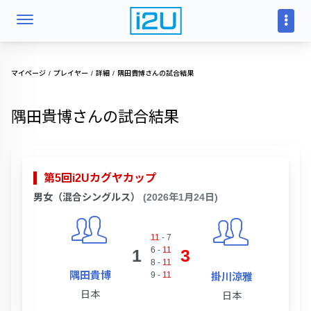
マイページ
プレイヤー
詳細
隅田貴博さんの試合結果
隅田貴博さんの試合結果
第5回i2Uカグヤカップ
男女（混合シングルス）
(2026年1月24日)
11
-
7
6
-
11
1
3
8
-
11
隅田貴博
9
-
11
掛川涼雅
日本
日本