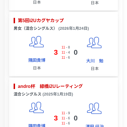
日本
日本
第5回i2Uカグヤカップ
男女（混合シングルス）
(2026年1月24日)
11
-
8
3
0
11
-
4
11
-
6
隅田貴博
大川 勉
日本
日本
andro杯 緑橋i2Uレーティング
混合シングルス
(2025年1月19日)
11
-
9
3
0
11
-
6
11
-
6
隅田貴博
澤田 征治