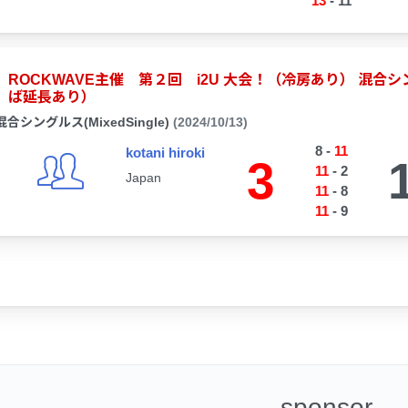
13
-
11
ROCKWAVE主催 第２回 i2U 大会！（冷房あり） 混
ば延長あり）
混合シングルス(MixedSingle)
(2024/10/13)
8
-
11
kotani hiroki
3
11
-
2
Japan
11
-
8
11
-
9
-sponsor-