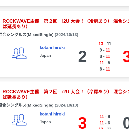
ROCKWAVE主催 第２回 i2U 大会！（冷房あり） 混
ば延長あり）
混合シングルス(MixedSingle)
(2024/10/13)
13
-
11
kotani hiroki
2
9
-
11
Japan
8
-
11
11
-
5
8
-
11
ROCKWAVE主催 第２回 i2U 大会！（冷房あり） 混
ば延長あり）
混合シングルス(MixedSingle)
(2024/10/13)
kotani hiroki
3
11
-
9
Japan
11
-
6