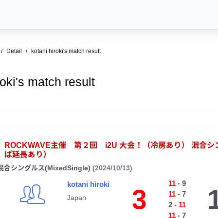
Detail
kotani hiroki's match result
roki's match result
ROCKWAVE主催 第２回 i2U 大会！（冷房あり） 混
ば延長あり）
混合シングルス(MixedSingle)
(2024/10/13)
11
-
9
kotani hiroki
3
11
-
7
Japan
2
-
11
11
-
7