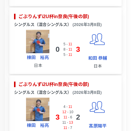
ごぶりんずi2U杯in奈良(午後の部)
シングルス（混合シングルス）
(2026年3月8日)
5
-
11
0
3
8
-
11
5
-
11
棟田 裕亮
和田 恭輔
日本
日本
ごぶりんずi2U杯in奈良(午後の部)
シングルス（混合シングルス）
(2026年3月8日)
4
-
11
12
-
10
3
2
11
-
6
11
-
13
棟田 裕亮
髙原陽平
11
-
7