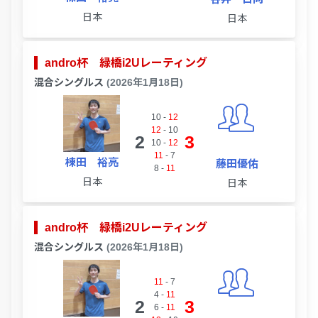
日本
日本
andro杯 緑橋i2Uレーティング
混合シングルス
(2026年1月18日)
10
-
12
12
-
10
2
3
10
-
12
11
-
7
棟田 裕亮
藤田優佑
8
-
11
日本
日本
andro杯 緑橋i2Uレーティング
混合シングルス
(2026年1月18日)
11
-
7
4
-
11
2
3
6
-
11