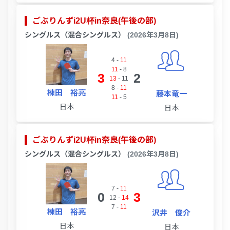
ごぶりんずi2U杯in奈良(午後の部)
シングルス（混合シングルス）
(2026年3月8日)
4
-
11
11
-
8
3
2
13
-
11
8
-
11
棟田 裕亮
藤本竜一
11
-
5
日本
日本
ごぶりんずi2U杯in奈良(午後の部)
シングルス（混合シングルス）
(2026年3月8日)
7
-
11
0
3
12
-
14
7
-
11
棟田 裕亮
沢井 俊介
日本
日本