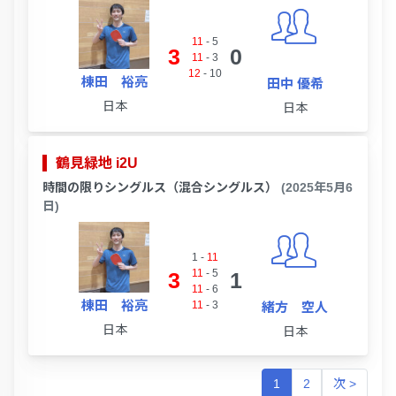
11
-
5
3
0
11
-
3
12
-
10
棟田 裕亮
田中 優希
日本
日本
鶴見緑地 i2U
時間の限りシングルス（混合シングルス）
(2025年5月6
日)
1
-
11
11
-
5
3
1
11
-
6
棟田 裕亮
11
-
3
緒方 空人
日本
日本
1
2
次 >