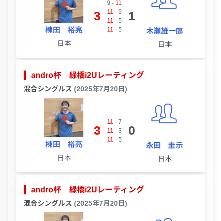
9
-
11
11
-
9
3
1
11
-
5
棟田 裕亮
11
-
5
木瀬雄一郎
日本
日本
andro杯 緑橋i2Uレーティング
混合シングルス
(2025年7月20日)
11
-
7
3
0
11
-
3
11
-
5
棟田 裕亮
永田 圭示
日本
日本
andro杯 緑橋i2Uレーティング
混合シングルス
(2025年7月20日)