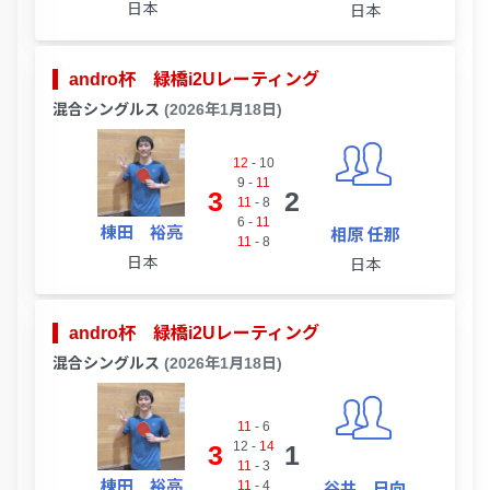
日本
日本
andro杯 緑橋i2Uレーティング
混合シングルス
(2026年1月18日)
12
-
10
9
-
11
3
2
11
-
8
6
-
11
棟田 裕亮
相原 任那
11
-
8
日本
日本
andro杯 緑橋i2Uレーティング
混合シングルス
(2026年1月18日)
11
-
6
12
-
14
3
1
11
-
3
棟田 裕亮
11
-
4
谷井 日向