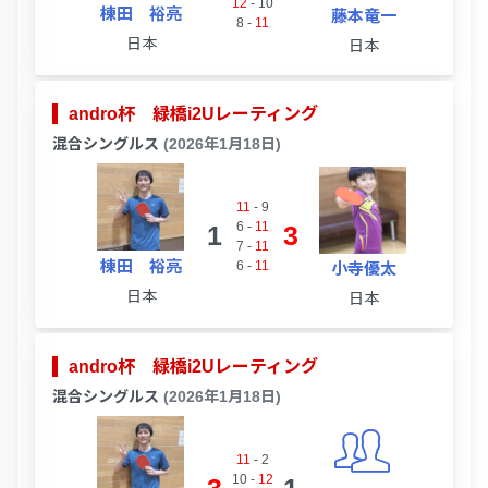
12
-
10
棟田 裕亮
藤本竜一
8
-
11
日本
日本
andro杯 緑橋i2Uレーティング
混合シングルス
(2026年1月18日)
11
-
9
6
-
11
1
3
7
-
11
棟田 裕亮
6
-
11
小寺優太
日本
日本
andro杯 緑橋i2Uレーティング
混合シングルス
(2026年1月18日)
11
-
2
10
-
12