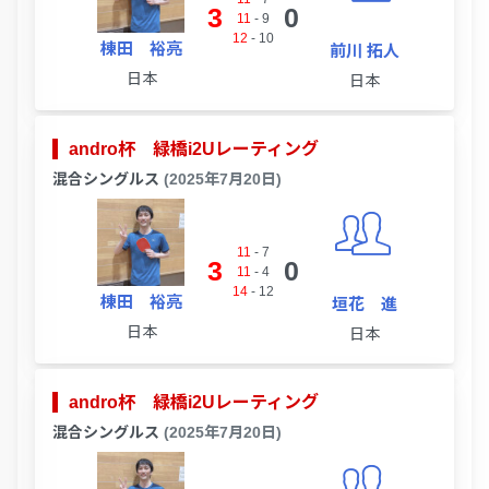
3
0
11
-
9
12
-
10
棟田 裕亮
前川 拓人
日本
日本
andro杯 緑橋i2Uレーティング
混合シングルス
(2025年7月20日)
11
-
7
3
0
11
-
4
14
-
12
棟田 裕亮
垣花 進
日本
日本
andro杯 緑橋i2Uレーティング
混合シングルス
(2025年7月20日)