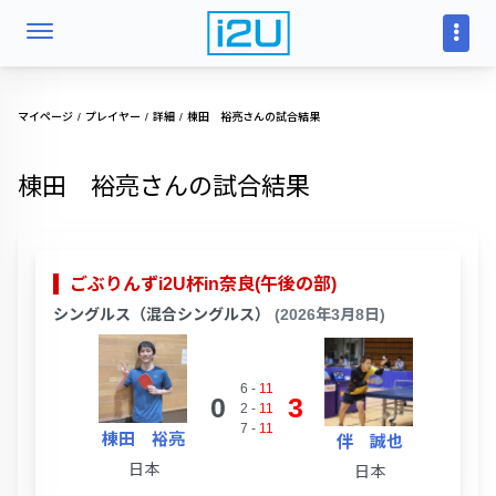
マイページ
プレイヤー
詳細
棟田 裕亮さんの試合結果
棟田 裕亮さんの試合結果
ごぶりんずi2U杯in奈良(午後の部)
シングルス（混合シングルス）
(2026年3月8日)
6
-
11
0
3
2
-
11
7
-
11
棟田 裕亮
伴 誠也
日本
日本