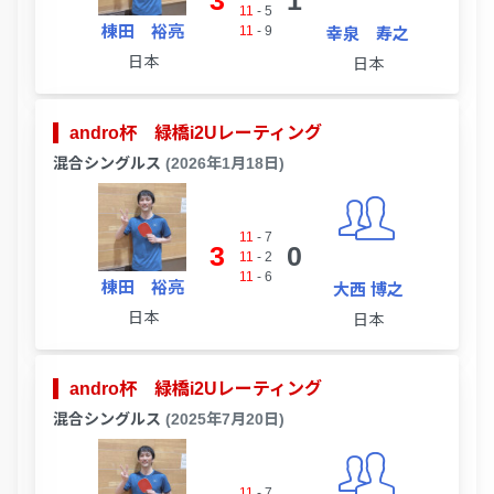
3
1
11
-
5
棟田 裕亮
11
-
9
幸泉 寿之
日本
日本
andro杯 緑橋i2Uレーティング
混合シングルス
(2026年1月18日)
11
-
7
3
0
11
-
2
11
-
6
棟田 裕亮
大西 博之
日本
日本
andro杯 緑橋i2Uレーティング
混合シングルス
(2025年7月20日)
11
-
7