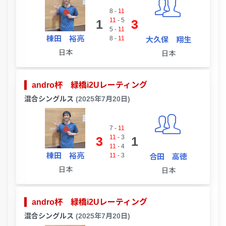
8
-
11
11
-
5
1
3
5
-
11
棟田 裕亮
8
-
11
大久保 翔生
日本
日本
andro杯 緑橋i2Uレーティング
混合シングルス
(2025年7月20日)
7
-
11
11
-
3
3
1
11
-
4
棟田 裕亮
11
-
3
合田 高徳
日本
日本
andro杯 緑橋i2Uレーティング
混合シングルス
(2025年7月20日)