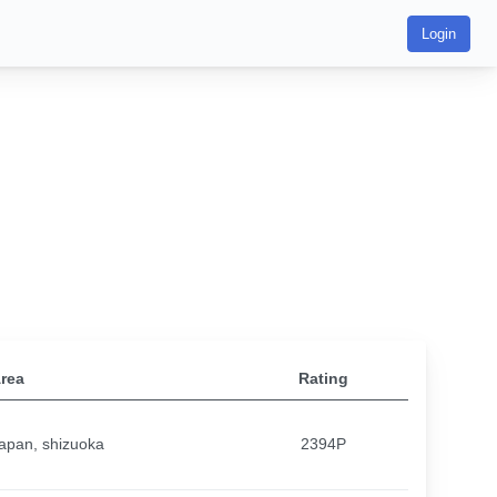
Login
rea
Rating
apan, shizuoka
2394P