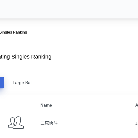
 Singles Ranking
ting Singles Ranking
Large Ball
Name
A
三原快斗
J