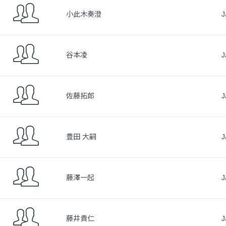
小此木奏澄
J
谷本凌
J
佐藤拓郎
J
豊田 大嗣
J
藤澤一起
J
藤井貴仁
J