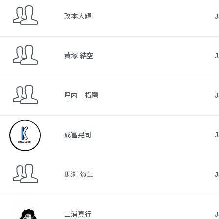
政本大輝
J
黄塚 結空
J
坪内 拓磨
J
成冨晃司
J
馬渕 賀生
J
三浦真行
J