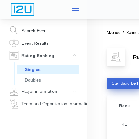
Search Event
Mypage
Rating
Event Results
Rating Ranking
Ra
Singles
Doubles
Standard Ball
Player information
Team and Organization Information
Rank
41