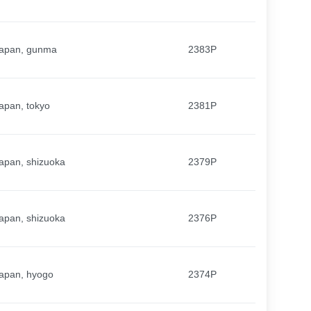
apan, gunma
2383P
apan, tokyo
2381P
apan, shizuoka
2379P
apan, shizuoka
2376P
apan, hyogo
2374P