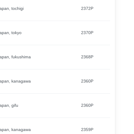
apan, tochigi
2372P
apan, tokyo
2370P
apan, fukushima
2368P
apan, kanagawa
2360P
apan, gifu
2360P
apan, kanagawa
2359P