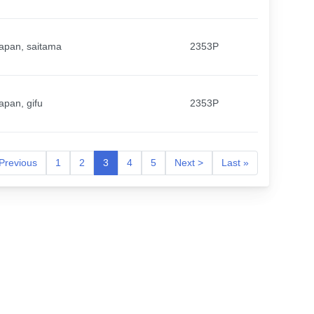
apan, saitama
2353P
apan, gifu
2353P
Previous
1
2
3
4
5
Next >
Last »