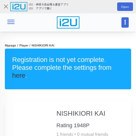
i2U - 卓球大会出場＆運営アプリ
Open
i2U アプリで開く
Mypage
Player
NISHIKIORI KAI
Registration is not yet complete.
Please complete the settings from
here
.
NISHIKIORI KAI
Rating 1948P
1 friends
•
0 mutual friends