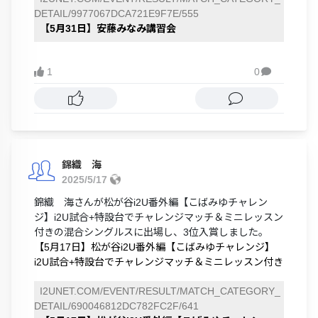
DETAIL/9977067DCA721E9F7E/555
【5月31日】安藤みなみ講習会
1
0

錦織 海
2025/5/17
錦織 海さんが松が谷i2U番外編【こばみゆチャレン
ジ】i2U試合+特設台でチャレンジマッチ＆ミニレッスン
付きの混合シングルスに出場し、3位入賞しました。
【5月17日】松が谷i2U番外編【こばみゆチャレンジ】
i2U試合+特設台でチャレンジマッチ＆ミニレッスン付き
I2UNET.COM/EVENT/RESULT/MATCH_CATEGORY_
DETAIL/690046812DC782FC2F/641