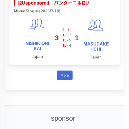
i2Usponsored パンダーニ＆i2U
MixedSingle
(2026/7/18)
7
-
11
11
-
7
3
1
11
-
5
NISHIKIORI
MASUDAKE
11
-
4
KAI
IICHI
Japan
Japan
More
-sponsor-