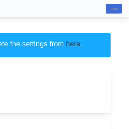
Login
ete the settings from
here
.