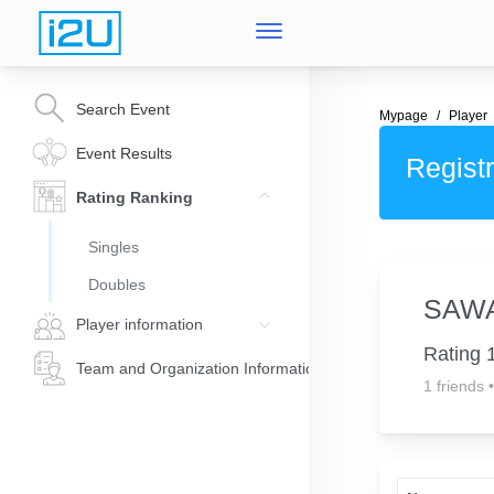
Search Event
Mypage
Player
Event Results
Registr
Rating Ranking
Singles
Doubles
SAWA
Player information
Rating 
Team and Organization Information
1 friends
•