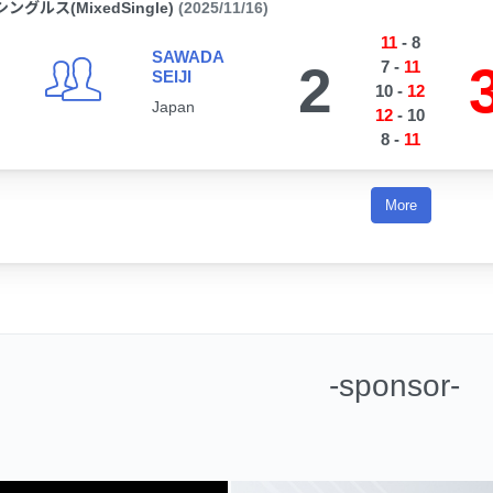
シングルス(MixedSingle)
(2025/11/16)
11
-
8
SAWADA
2
7
-
11
SEIJI
10
-
12
Japan
12
-
10
8
-
11
More
-sponsor-