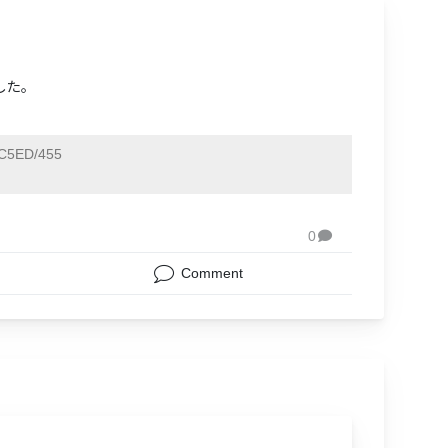
した。
C5ED/455
0

Comment