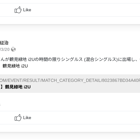
Like
 征治
/3/20
さんが鶴見緑地 i2Uの時間の限りシングルス (混合シングルス)に出場し
】鶴見緑地 i2U
COM/EVENT/RESULT/MATCH_CATEGORY_DETAIL/8023867BD34A40F
日】鶴見緑地 i2U
行
Like