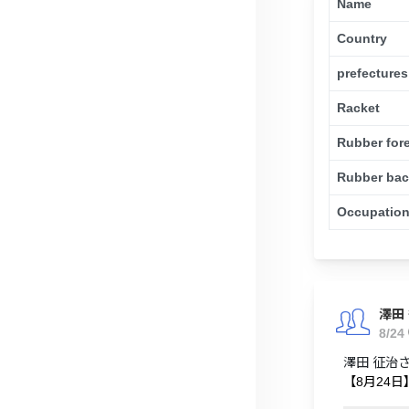
Name
Country
prefectures
Racket
Rubber for
Rubber ba
Occupatio
澤田
8/24
澤田 征治
【8月24日