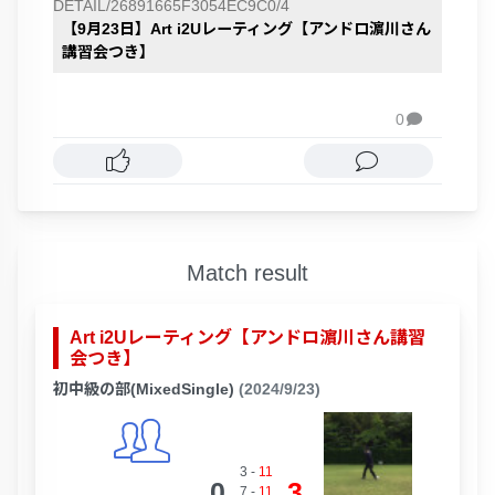
DETAIL/26891665F3054EC9C0/4
【9月23日】Art i2Uレーティング【アンドロ濵川さん
講習会つき】
0

Match result
Art i2Uレーティング【アンドロ濵川さん講習
会つき】
初中級の部(MixedSingle)
(2024/9/23)
3
-
11
0
3
7
-
11