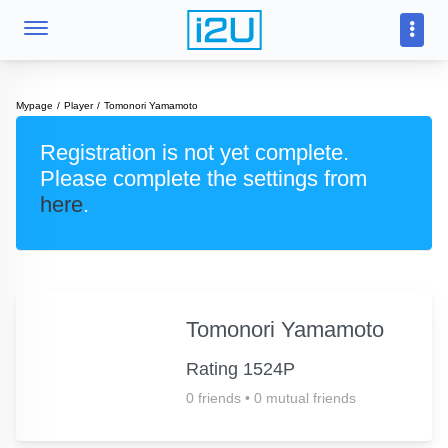
Mypage
Player
Tomonori Yamamoto
Registration is not yet complete.
Please complete the settings from
here
.
Tomonori Yamamoto
Rating 1524P
0 friends
•
0 mutual friends