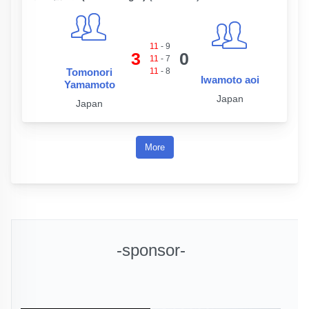
11
-
9
3
0
11
-
7
Tomonori
11
-
8
Iwamoto aoi
Yamamoto
Japan
Japan
More
-sponsor-