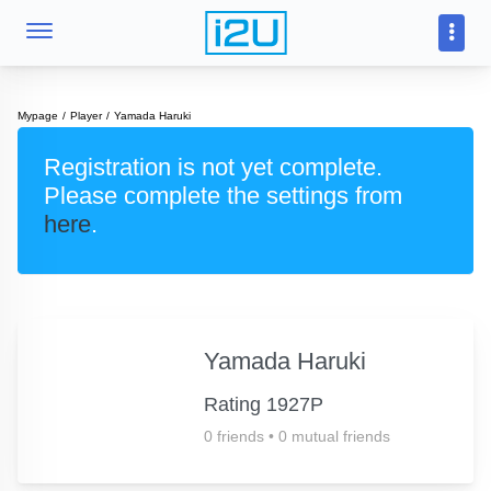
Mypage
Player
Yamada Haruki
Registration is not yet complete.
Please complete the settings from
here
.
Yamada Haruki
Rating 1927P
0 friends
•
0 mutual friends