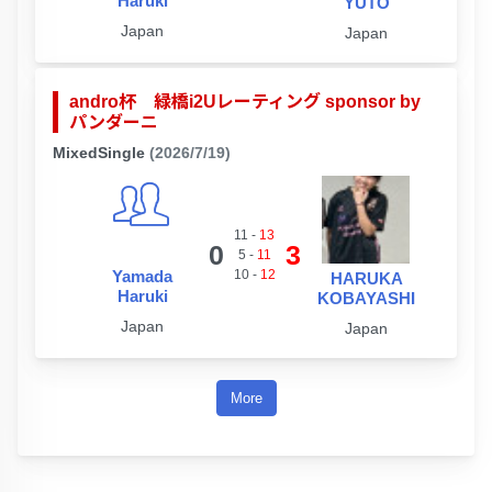
Haruki
YUTO
Japan
Japan
andro杯 緑橋i2Uレーティング sponsor by
パンダーニ
MixedSingle
(2026/7/19)
11
-
13
0
3
5
-
11
Yamada
10
-
12
HARUKA
Haruki
KOBAYASHI
Japan
Japan
More