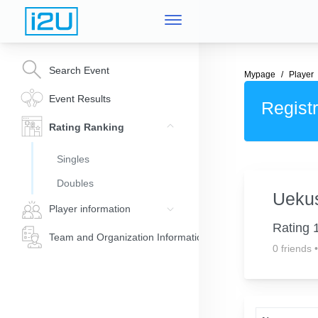
Search Event
Mypage
Player
Event Results
Registr
Rating Ranking
Singles
Doubles
Uekus
Player information
Rating 
Team and Organization Information
0 friends
•