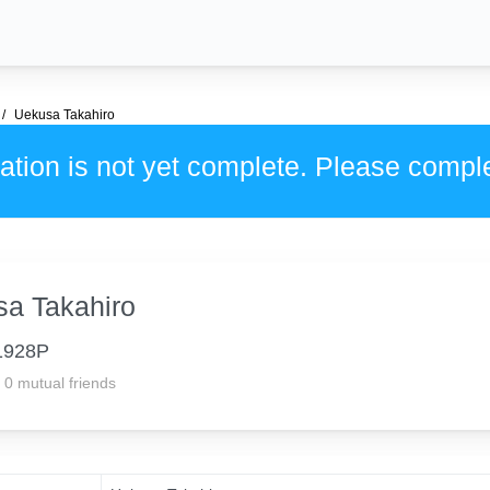
Uekusa Takahiro
ation is not yet complete. Please compl
a Takahiro
1928P
0 mutual friends