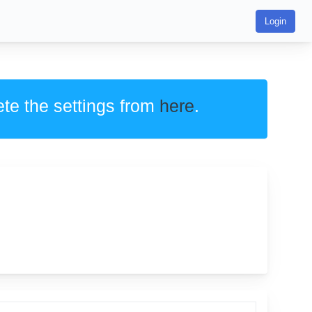
Login
ete the settings from
here
.