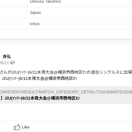
Uekusa Takahiro
Japan
tokyo
 貴弘
/6/11
んがi2U(ｲｯﾂｰ)6/11水夜大会@横浜市西地区ｾﾝの混合シングルスに
i2U(ｲｯﾂｰ)6/11水夜大会@横浜市西地区ｾﾝ
COM/EVENT/RESULT/MATCH_CATEGORY_DETAIL/7182468007D1838
】i2U(ｲｯﾂｰ)6/11水夜大会@横浜市西地区ｾﾝ
Like