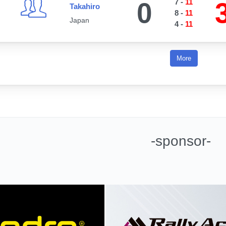
0
7
-
11
Takahiro
8
-
11
Japan
4
-
11
More
-sponsor-