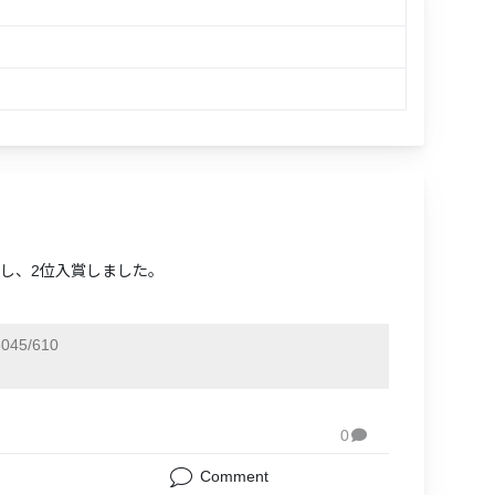
出場し、2位入賞しました。
045/610
0

Comment