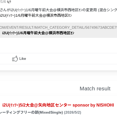
/1/6
んがi2U(ｲｯﾂｰ)1/6月曜午前大会@横浜市西地区ｾﾝの変更用 (混合
i2U(ｲｯﾂｰ)1/6月曜午前大会@横浜市西地区ｾﾝ
COM/EVENT/RESULT/MATCH_CATEGORY_DETAIL/56749673ABCDE7
i2U(ｲｯﾂｰ)1/6月曜午前大会@横浜市西地区ｾﾝ
Like
Match result
i2U(ｲｯﾂｰ)5/2大会@矢向地区センター sponsor by NISHOHI
レーティングフリーの部(MixedSingle)
(2026/5/2)