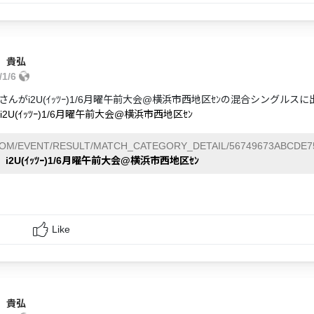
 貴弘
/1/6
さんがi2U(ｲｯﾂｰ)1/6月曜午前大会@横浜市西地区ｾﾝの混合シングルス
i2U(ｲｯﾂｰ)1/6月曜午前大会@横浜市西地区ｾﾝ
COM/EVENT/RESULT/MATCH_CATEGORY_DETAIL/56749673ABCDE7
i2U(ｲｯﾂｰ)1/6月曜午前大会@横浜市西地区ｾﾝ
Like
 貴弘