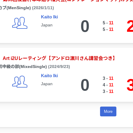
カブ(MenSingle)
(2026/1/11)
Kaito Iki
0
5
-
11
Japan
5
-
11
Art i2Uレーティング【アンドロ濵川さん講習会つき】
初中級の部(MixedSingle)
(2024/9/23)
Kaito Iki
0
3
-
11
Japan
4
-
11
3
-
11
More