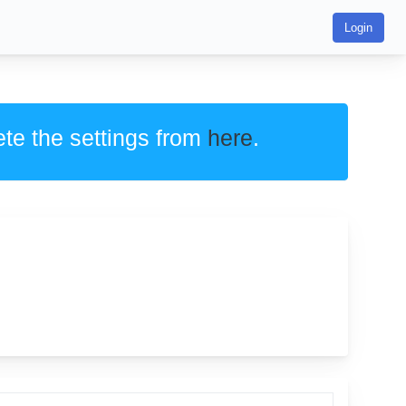
Login
ete the settings from
here
.