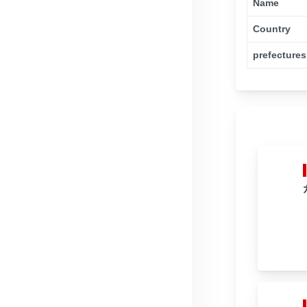
Name
Country
prefectures