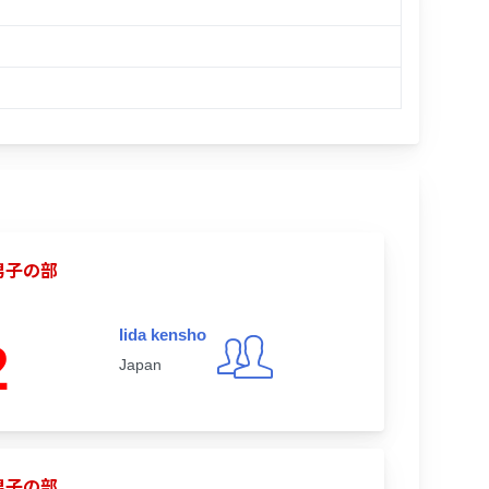
男子の部
Iida kensho
2
Japan
男子の部