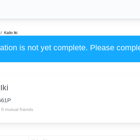
Kaito Iki
ation is not yet complete. Please compl
Iki
661P
0 mutual friends