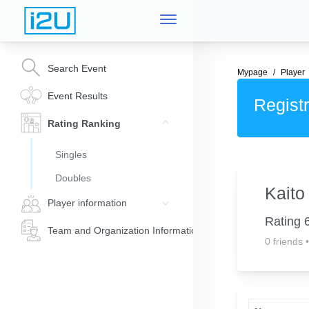
Search Event
Mypage
Player
Event Results
Registr
Rating Ranking
Singles
Doubles
Kaito 
Player information
Rating 
Team and Organization Information
0 friends
•