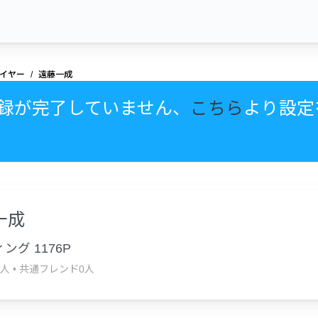
イヤー
遠藤一成
録が完了していません、
こちら
より設定
一成
ング 1176P
3人
•
共通フレンド0人