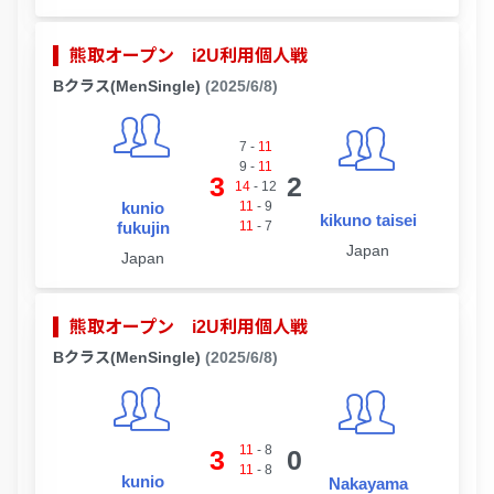
熊取オープン i2U利用個人戦
Bクラス(MenSingle)
(2025/6/8)
7
-
11
9
-
11
3
2
14
-
12
kunio
11
-
9
kikuno taisei
fukujin
11
-
7
Japan
Japan
熊取オープン i2U利用個人戦
Bクラス(MenSingle)
(2025/6/8)
11
-
8
3
0
11
-
8
kunio
Nakayama