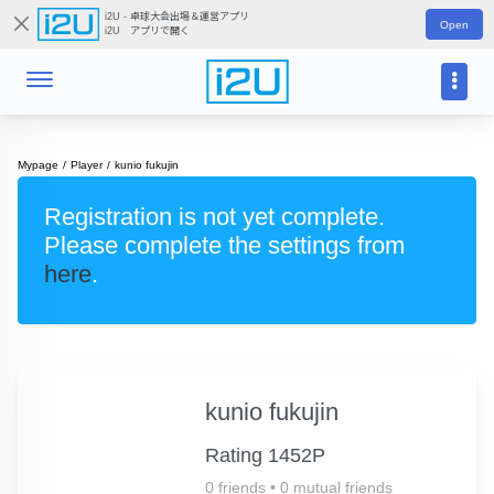
i2U - 卓球大会出場＆運営アプリ
Open
i2U アプリで開く
Mypage
Player
kunio fukujin
Registration is not yet complete.
Please complete the settings from
here
.
kunio fukujin
Rating 1452P
0 friends
•
0 mutual friends