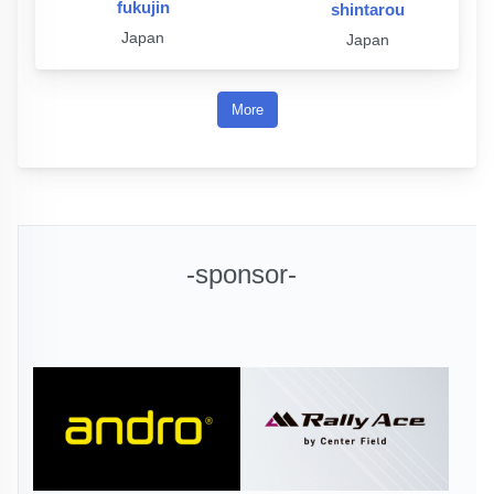
fukujin
shintarou
Japan
Japan
More
-sponsor-