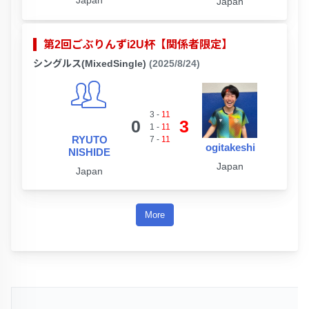
Japan
Japan
第2回ごぶりんずi2U杯【関係者限定】
シングルス(MixedSingle)
(2025/8/24)
3
-
11
0
3
1
-
11
RYUTO
7
-
11
ogitakeshi
NISHIDE
Japan
Japan
More