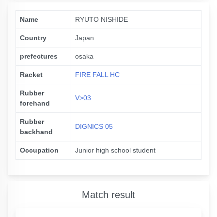
Name
RYUTO NISHIDE
Country
Japan
prefectures
osaka
Racket
FIRE FALL HC
Rubber
V>03
forehand
Rubber
DIGNICS 05
backhand
Occupation
Junior high school student
Match result