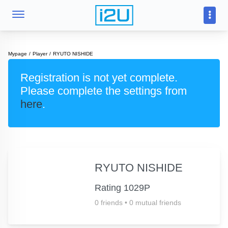
Mypage
Player
RYUTO NISHIDE
Registration is not yet complete.
Please complete the settings from
here
.
RYUTO NISHIDE
Rating 1029P
0 friends
•
0 mutual friends