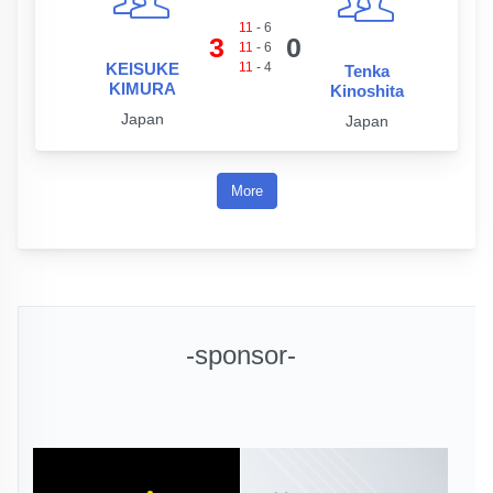
11
-
6
3
0
11
-
6
KEISUKE
11
-
4
Tenka
KIMURA
Kinoshita
Japan
Japan
More
-sponsor-