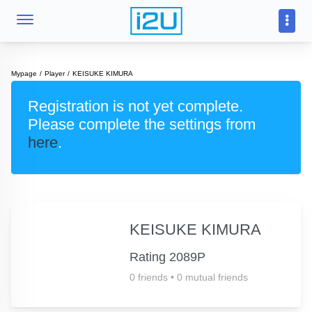
Mypage
Player
KEISUKE KIMURA
Registration is not yet complete.
Please complete the settings from
here
.
KEISUKE KIMURA
Rating 2089P
0 friends
•
0 mutual friends