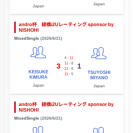
Japan
Japan
andro杯 緑橋i2Uレーティング sponsor by
NISHOHI
MixedSingle
(2026/6/21)
4
-
11
11
-
8
3
1
11
-
8
KEISUKE
TSUYOSHI
11
-
5
KIMURA
MIYANO
Japan
Japan
andro杯 緑橋i2Uレーティング sponsor by
NISHOHI
MixedSingle
(2026/6/21)