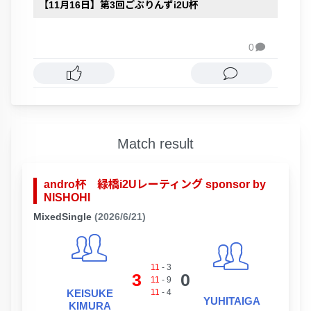
【11月16日】第3回ごぶりんずi2U杯
0

Match result
andro杯 緑橋i2Uレーティング sponsor by
NISHOHI
MixedSingle
(2026/6/21)
11
-
3
3
0
11
-
9
KEISUKE
11
-
4
YUHITAIGA
KIMURA