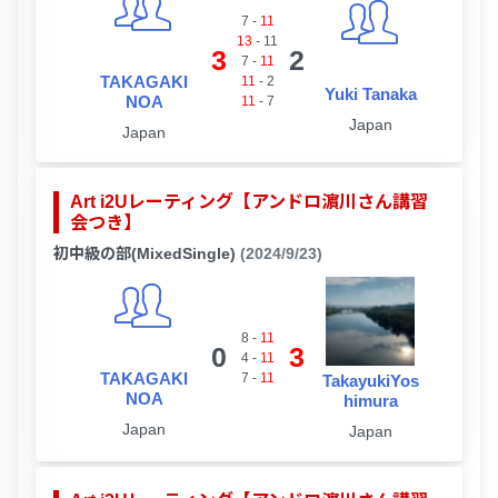
7
-
11
13
-
11
3
2
7
-
11
TAKAGAKI
11
-
2
Yuki Tanaka
NOA
11
-
7
Japan
Japan
Art i2Uレーティング【アンドロ濵川さん講習
会つき】
初中級の部(MixedSingle)
(2024/9/23)
8
-
11
0
3
4
-
11
TAKAGAKI
7
-
11
TakayukiYos
NOA
himura
Japan
Japan