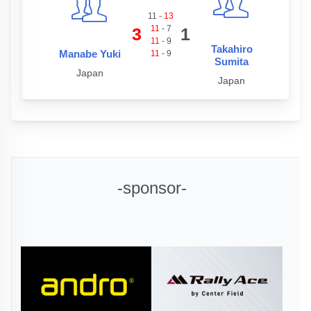
11
-
13
11
-
7
3
1
11
-
9
Takahiro
Manabe Yuki
11
-
9
Sumita
Japan
Japan
-sponsor-