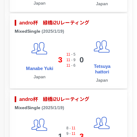
Japan
Japan
andro杯 緑橋i2Uレーティング
MixedSingle
(2025/1/19)
11
-
5
3
0
11
-
9
11
-
6
Tetsuya
Manabe Yuki
hattori
Japan
Japan
andro杯 緑橋i2Uレーティング
MixedSingle
(2025/1/19)
8
-
11
9
-
11
1
3