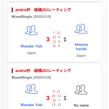
andro杯 緑橋i2Uレーティング
MixedSingle
(2025/1/19)
7
-
11
11
-
9
3
1
11
-
8
kitayma
Manabe Yuki
11
-
9
haruki
Japan
Japan
andro杯 緑橋i2Uレーティング
MixedSingle
(2025/1/19)
9
-
11
14
-
12
3
1
11
-
7
Manabe Yuki
13
-
11
No name