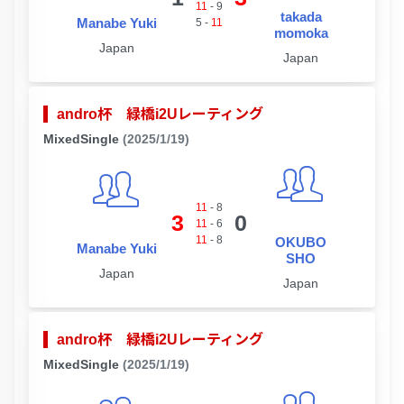
11
-
9
takada
Manabe Yuki
5
-
11
momoka
Japan
Japan
andro杯 緑橋i2Uレーティング
MixedSingle
(2025/1/19)
11
-
8
3
0
11
-
6
11
-
8
OKUBO
Manabe Yuki
SHO
Japan
Japan
andro杯 緑橋i2Uレーティング
MixedSingle
(2025/1/19)