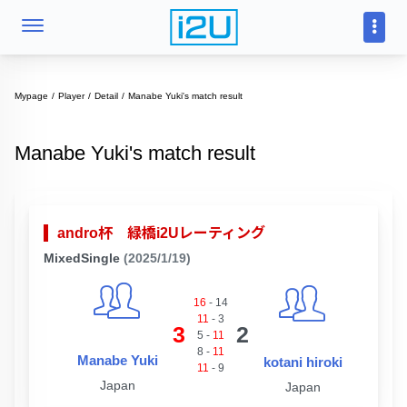
Mypage
Player
Detail
Manabe Yuki's match result
Manabe Yuki's match result
andro杯 緑橋i2Uレーティング
MixedSingle
(2025/1/19)
16
-
14
11
-
3
3
2
5
-
11
8
-
11
Manabe Yuki
kotani hiroki
11
-
9
Japan
Japan