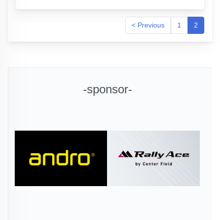
< Previous
1
2
-sponsor-