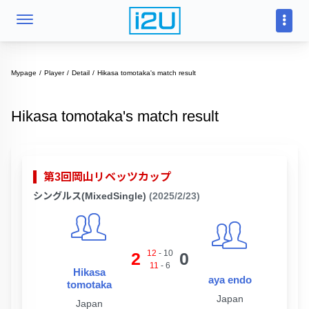
Mypage
Player
Detail
Hikasa tomotaka's match result
Hikasa tomotaka's match result
第3回岡山リベッツカップ
シングルス(MixedSingle)
(2025/2/23)
12
-
10
2
0
11
-
6
Hikasa
aya endo
tomotaka
Japan
Japan