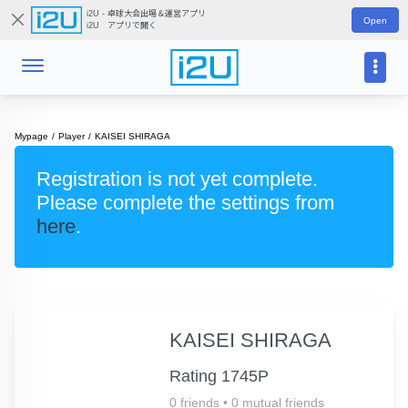
i2U - 卓球大会出場＆運営アプリ
Open
i2U アプリで開く
Mypage
Player
KAISEI SHIRAGA
Registration is not yet complete.
Please complete the settings from
here
.
KAISEI SHIRAGA
Rating 1745P
0 friends
•
0 mutual friends