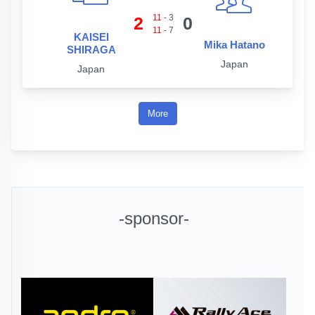
11
-
3
2
0
11
-
7
KAISEI
Mika Hatano
SHIRAGA
Japan
Japan
More
-sponsor-