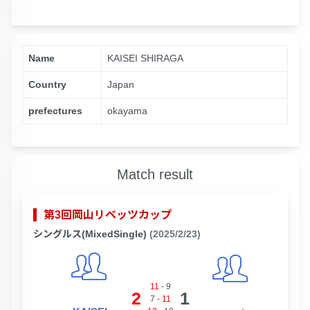
Name
KAISEI SHIRAGA
Country
Japan
prefectures
okayama
Match result
第3回岡山リベッツカップ
シングルス(MixedSingle)
(2025/2/23)
11
-
9
2
1
7
-
11