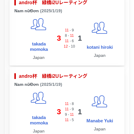
andro杯 緑橋i2Uレーティング
Nam nữĐơn
(2025/1/19)
11
-
9
8
-
11
3
1
11
-
6
takada
12
-
10
kotani hiroki
momoka
Japan
Japan
andro杯 緑橋i2Uレーティング
Nam nữĐơn
(2025/1/19)
11
-
8
11
-
9
3
1
9
-
11
takada
11
-
5
Manabe Yuki
momoka
Japan
Japan