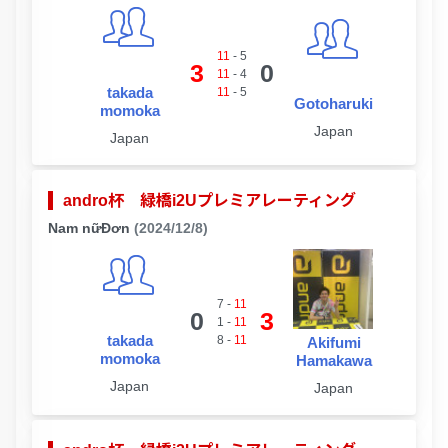
11
-
5
3
0
11
-
4
takada
11
-
5
Gotoharuki
momoka
Japan
Japan
andro杯 緑橋i2Uプレミアレーティング
Nam nữĐơn
(2024/12/8)
7
-
11
0
3
1
-
11
takada
8
-
11
Akifumi
momoka
Hamakawa
Japan
Japan