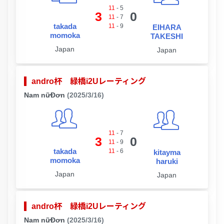
11
-
5
3
0
11
-
7
takada
11
-
9
EIHARA
momoka
TAKESHI
Japan
Japan
andro杯 緑橋i2Uレーティング
Nam nữĐơn
(2025/3/16)
11
-
7
3
0
11
-
9
takada
11
-
6
kitayma
momoka
haruki
Japan
Japan
andro杯 緑橋i2Uレーティング
Nam nữĐơn
(2025/3/16)