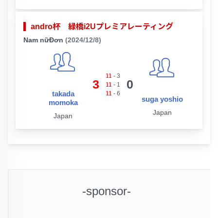
andro杯 緑橋i2Uプレミアレーティング
Nam nữĐơn
(2024/12/8)
11
-
3
3
0
11
-
1
takada
11
-
6
suga yoshio
momoka
Japan
Japan
-sponsor-