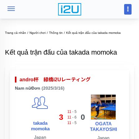
Trang cá nhân
Người chơi
Thông tin
Kết quả trận đấu của takada momoka
Kết quả trận đấu của takada momoka
andro杯 緑橋i2Uレーティング
Nam nữĐơn
(2025/3/16)
11
-
5
3
0
11
-
6
takada
11
-
5
OGATA
momoka
TAKAYOSHI
Japan
Japan