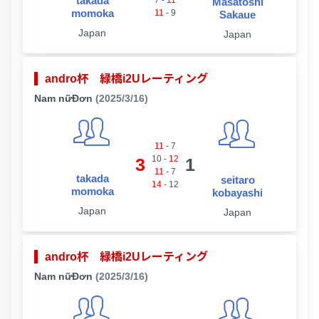
takada
Masatoshi
momoka
11
-
9
Sakaue
Japan
Japan
andro杯 緑橋i2Uレーティング
Nam nữĐơn
(2025/3/16)
11
-
7
10
-
12
3
1
11
-
7
takada
seitaro
14
-
12
momoka
kobayashi
Japan
Japan
andro杯 緑橋i2Uレーティング
Nam nữĐơn
(2025/3/16)