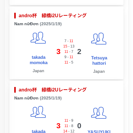
andro杯 緑橋i2Uレーティング
Nam nữĐơn
(2025/1/19)
7
-
11
15
-
13
3
2
11
-
7
takada
9
-
11
Tetsuya
momoka
11
-
5
hattori
Japan
Japan
andro杯 緑橋i2Uレーティング
Nam nữĐơn
(2025/1/19)
11
-
9
3
0
11
-
8
takada
14
-
12
YASUYUKI