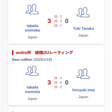
11
-
3
3
0
11
-
2
takada
11
-
1
Yuki Tanaka
momoka
Japan
Japan
andro杯 緑橋i2Uレーティング
Nam nữĐơn
(2025/1/19)
11
-
3
3
0
11
-
4
takada
11
-
2
hiroyuki imai
momoka
Japan
Japan