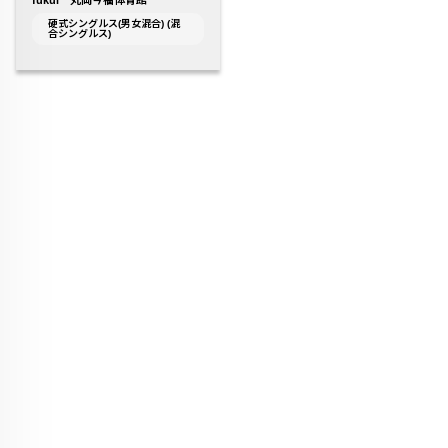
fukui 丸岡今福体育館
硬式シングルス(男女混合) (混
合シングルス)