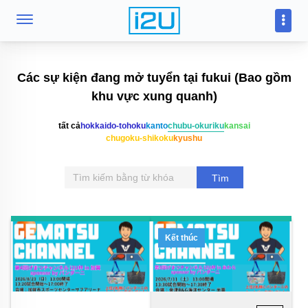
Các sự kiện đang mở tuyển tại fukui (Bao gồm
khu vực xung quanh)
tất cả
hokkaido-tohoku
kanto
chubu-okuriku
kansai
chugoku-shikoku
kyushu
Tìm
kiếm
Kết thúc