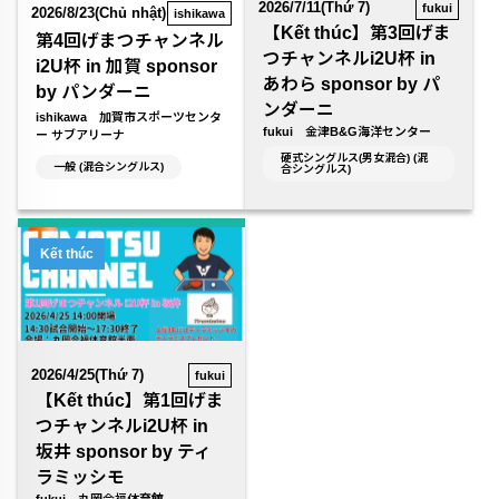
2026/7/11(Thứ 7)
fukui
2026/8/23(Chủ nhật)
ishikawa
【Kết thúc】第3回げま
第4回げまつチャンネル
つチャンネルi2U杯 in
i2U杯 in 加賀 sponsor
あわら sponsor by パ
by パンダーニ
ンダーニ
ishikawa 加賀市スポーツセンタ
fukui 金津B&G海洋センター
ー サブアリーナ
硬式シングルス(男女混合) (混
一般 (混合シングルス)
合シングルス)
Kết thúc
2026/4/25(Thứ 7)
fukui
【Kết thúc】第1回げま
つチャンネルi2U杯 in
坂井 sponsor by ティ
ラミッシモ