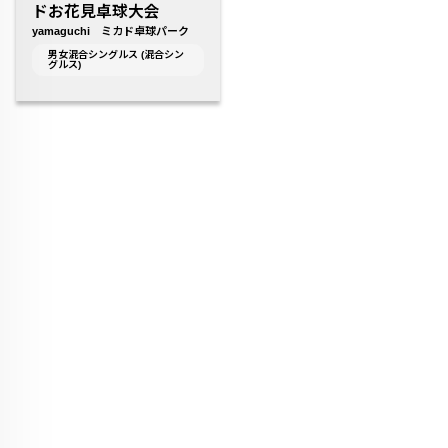
ドお花見卓球大会
yamaguchi ミカド卓球パーク
男女混合シングルス (混合シン
グルス)