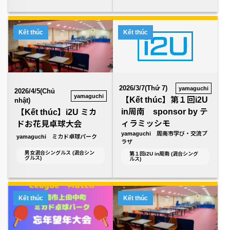
Kết thúc
Kết thúc
2026/3/7(Thứ 7)
yamaguchi
2026/4/5(Chủ
yamaguchi
【Kết thúc】第１回i2U
nhật)
in周南 sponsor by テ
【Kết thúc】i2U ミカ
ィラミッシモ
ドお花見卓球大会
yamaguchi 周南市学び・交流プ
yamaguchi ミカド卓球パーク
ラザ
男女混合シングルス (混合シン
第１回i2U in周南 (混合シング
グルス)
ルス)
Kết thúc
Kết thúc