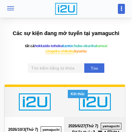
Các sự kiện đang mở tuyển tại yamaguchi
tất cả
hokkaido-tohoku
kanto
chubu-okuriku
kansai
chugoku-shikoku
kyushu
Tìm
kiếm
Kết thúc
2026/6/27(Thứ 7)
yamaguchi
2026/10/3(Thứ 7)
yamaguchi