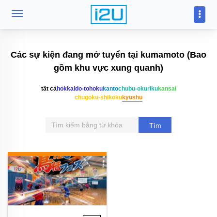
Các sự kiện đang mở tuyển tại kumamoto (Bao
gồm khu vực xung quanh)
tất cả
hokkaido-tohoku
kanto
chubu-okuriku
kansai
chugoku-shikoku
kyushu
Tìm
kiếm