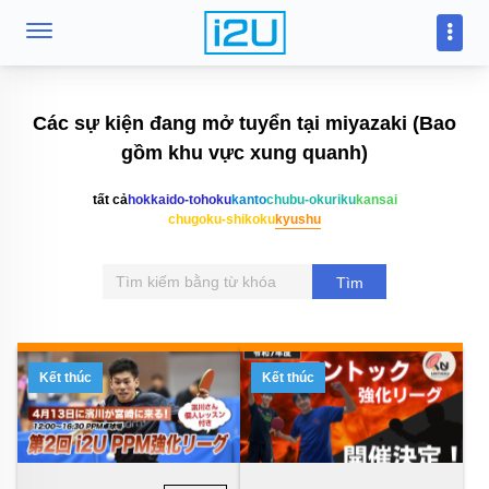
Các sự kiện đang mở tuyển tại miyazaki (Bao
gồm khu vực xung quanh)
tất cả
hokkaido-tohoku
kanto
chubu-okuriku
kansai
chugoku-shikoku
kyushu
Tìm
kiếm
Kết thúc
Kết thúc