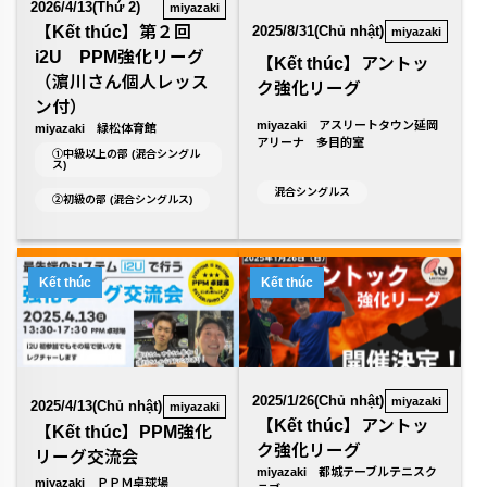
2026/4/13(Thứ 2)
miyazaki
【Kết thúc】第２回
2025/8/31(Chủ nhật)
miyazaki
i2U PPM強化リーグ
【Kết thúc】アントッ
（濵川さん個人レッス
ク強化リーグ
ン付）
miyazaki アスリートタウン延岡
miyazaki 緑松体育館
アリーナ 多目的室
①中級以上の部 (混合シングル
ス)
混合シングルス
②初級の部 (混合シングルス)
Kết thúc
Kết thúc
2025/1/26(Chủ nhật)
miyazaki
2025/4/13(Chủ nhật)
miyazaki
【Kết thúc】アントッ
【Kết thúc】PPM強化
ク強化リーグ
リーグ交流会
miyazaki 都城テーブルテニスク
miyazaki ＰＰＭ卓球場