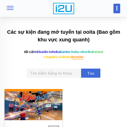
Các sự kiện đang mở tuyển tại ooita (Bao gồm
khu vực xung quanh)
tất cả
hokkaido-tohoku
kanto
chubu-okuriku
kansai
chugoku-shikoku
kyushu
Tìm
kiếm