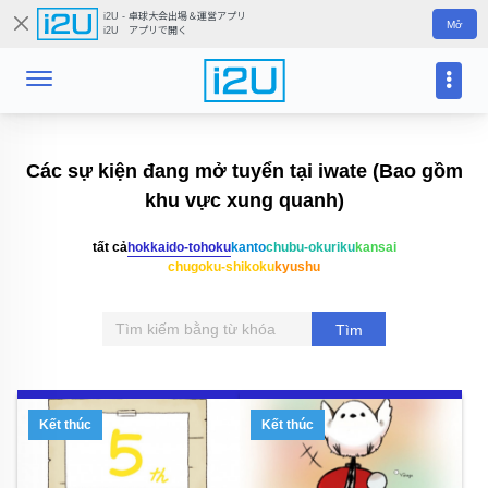
i2U - 卓球大会出場＆運営アプリ
Mở
i2U アプリで開く
Các sự kiện đang mở tuyển tại iwate (Bao gồm
khu vực xung quanh)
tất cả
hokkaido-tohoku
kanto
chubu-okuriku
kansai
chugoku-shikoku
kyushu
Tìm
kiếm
Kết thúc
Kết thúc