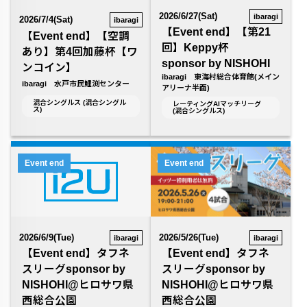
2026/6/27(Sat)
ibaragi
2026/7/4(Sat)
ibaragi
【Event end】【第21
【Event end】【空調
回】Keppy杯
あり】第4回加藤杯【ワ
sponsor by NISHOHI
ンコイン】
ibaragi 東海村総合体育館(メイン
ibaragi 水戸市民鯉渕センター
アリーナ半面)
混合シングルス (混合シングル
レーティングAIマッチリーグ
ス)
(混合シングルス)
Event end
Event end
2026/6/9(Tue)
2026/5/26(Tue)
ibaragi
ibaragi
【Event end】タフネ
【Event end】タフネ
スリーグsponsor by
スリーグsponsor by
NISHOHI@ヒロサワ県
NISHOHI@ヒロサワ県
西総合公園
西総合公園