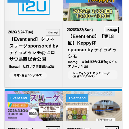
2026/3/22(Sun)
ibaragi
2026/3/24(Tue)
ibaragi
【Event end】【第18
【Event end】タフネ
回】Keppy杯
スリーグsponsored by
sponsor by ティラミッ
ティラミッシモ@ヒロ
シモ
サワ県西総合公園
ibaragi 東海村総合体育館(メイン
ibaragi ヒロサワ県西総合公園
アリーナ半面)
レーティングAIマッチリーグ
卓球 (混合シングルス)
(混合シングルス)
Event end
Event end