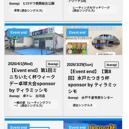
アリーナ1/4)
ibaragi ヒロサワ県西総合公園
レーティングAIマッチリーグ
卓球 (混合シングルス)
(混合シングルス)
Event end
Event end
2026/4/1(Wed)
ibaragi
2026/3/29(Sun)
ibaragi
【Event end】第1回ミ
【Event end】【第8
ニちいたく杯ウィーク
回】水戸たつきう杯
デー卓球大会sponsor
sponsor by ティラミッ
by ティラミッシモ
シモ
ibaragi 卓トレ 古河店
ibaragi 水戸千波市民センター
一般の部（レーティングフリ
混合シングルス
ー） (混合シングルス)
Event end
Event end