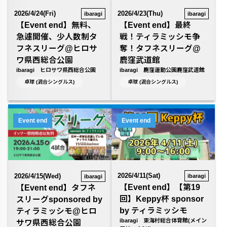
2026/4/24(Fri)
2026/4/23(Thu)
ibaragi
ibaragi
【Event end】無料、
【Event end】最終
急遽開催、少人数制タ
戦！ティラミッシモ争
フネスリーグ@ヒロサ
奪！タフネスリーグ@
ワ県西総合公園
鹿窪武道館
ibaragi ヒロサワ県西総合公園
ibaragi 鹿窪運動公園鹿窪武道館
卓球 (混合シングルス)
卓球 (混合シングルス)
Event end
Event end
2026/4/11(Sat)
2026/4/15(Wed)
ibaragi
ibaragi
【Event end】【第19
【Event end】タフネ
回】Keppy杯 sponsor
スリーグsponsored by
by ティラミッシモ
ティラミッシモ@ヒロ
ibaragi 東海村総合体育館(メイン
サワ県西総合公園