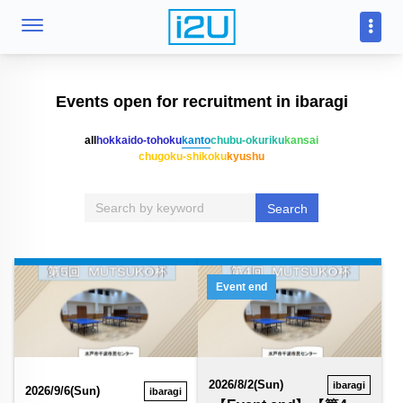
Events open for recruitment in ibaragi
all
hokkaido-tohoku
kanto
chubu-okuriku
kansai
chugoku-shikoku
kyushu
Search
Event end
2026/8/2(Sun)
ibaragi
2026/9/6(Sun)
ibaragi