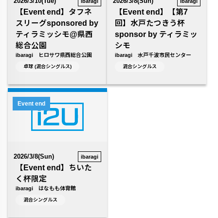
2026/3/10(Tue)
2026/3/8(Sun)
ibaragi
ibaragi
【Event end】タフネ
【Event end】【第7
スリーグsponsored by
回】水戸たつきう杯
ティラミッシモ@県西
sponsor by ティラミッ
総合公園
シモ
ibaragi ヒロサワ県西総合公園
ibaragi 水戸千波市民センター
卓球 (混合シングルス)
混合シングルス
Event end
2026/3/8(Sun)
ibaragi
【Event end】ちいた
く杯限定
ibaragi はなもも体育館
混合シングルス