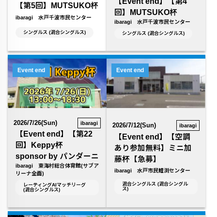
【Event end】【第4
【第5回】MUTSUKO杯
回】MUTSUKO杯
ibaragi 水戸千波市民センター
ibaragi 水戸千波市民センター
シングルス (混合シングルス)
シングルス (混合シングルス)
Event end
Event end
2026/7/26(Sun)
ibaragi
2026/7/12(Sun)
ibaragi
【Event end】【第22
【Event end】【空調
回】Keppy杯
あり参加無料】ミニ加
sponsor by パンダーニ
藤杯【急募】
ibaragi 東海村総合体育館(サブア
ibaragi 水戸市民鯉渕センター
リーナ全面)
混合シングルス (混合シングル
レーティングAIマッチリーグ
ス)
(混合シングルス)