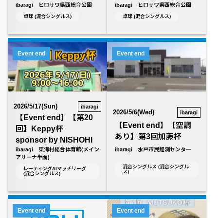
ibaragi ヒロサワ県西総合公園
ibaragi ヒロサワ県西総合公園
卓球 (混合シングルス)
卓球 (混合シングルス)
Event end
Event end
2026/5/17(Sun)
ibaragi
2026/5/6(Wed)
ibaragi
【Event end】【第20
【Event end】【空調
回】Keppy杯
あり】第3回加藤杯
sponsor by NISHOHI
ibaragi 東海村総合体育館(メイン
ibaragi 水戸市民鯉渕センター
アリーナ半面)
混合シングルス (混合シングル
レーティングAIマッチリーグ
ス)
(混合シングルス)
Event end
Event end