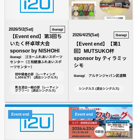
2026/5/2(Sat)
ibaragi
2026/4/25(Sat)
ibaragi
【Event end】第3回ち
いたく杯卓球大会
【Event end】【第1
sponsor by NISHOHI
回】MUTSUKO杯
ibaragi ゴヨーふれあいスポーツ
sponsor by ティラミッ
センター（三和健康ふれあいスポ
シモ
ーツセンター）
初中級者の部（レーティング
ibaragi アルテンジャパン武道館
1,300以下） (混合シングルス)
男女混合一般の部（レーティン
シングルス (混合シングルス)
グフリー） (混合シングルス)
Event end
Event end