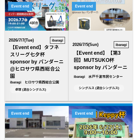
Event end
Event end
2026/7/7(Tue)
ibaragi
2026/7/5(Sun)
ibaragi
【Event end】タフネ
【Event end】【第3
スリーグ七夕杯
回】MUTSUKO杯
sponsor by パンダーニ
sponsor by パンダーニ
@ヒロサワ県西総合公
園
ibaragi 水戸千波市民センター
ibaragi ヒロサワ県西総合公園
シングルス (混合シングルス)
卓球 (混合シングルス)
Event end
Event end