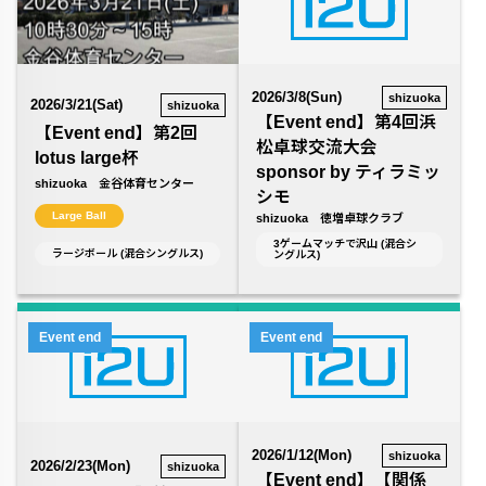
2026/3/8(Sun)
shizuoka
2026/3/21(Sat)
shizuoka
【Event end】第4回浜
【Event end】第2回
松卓球交流大会
lotus large杯
sponsor by ティラミッ
shizuoka 金谷体育センター
シモ
Large Ball
shizuoka 徳増卓球クラブ
3ゲームマッチで沢山 (混合シ
ラージボール (混合シングルス)
ングルス)
Event end
Event end
2026/1/12(Mon)
shizuoka
2026/2/23(Mon)
shizuoka
【Event end】【関係