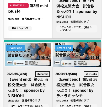
【Event end】第７回
第3回 mini
浜松交流大会 試合数
ALMOST FULL
lotus杯
たっぷり！ sponsor by
NISHOHI
shizuoka 金谷体育センター
shizuoka 徳増卓球クラブ
3ゲームマッチで沢山 (混合シ
混合シングルス
ングルス)
Event end
Event end
2026/5/6(Wed)
2026/4/12(Sun)
shizuoka
shizuoka
【Event end】第6回 浜
【Event end】第5回 浜
松交流大会 試合数た
松交流大会 試合数た
っぷり！ sponsor by
っぷり！ sponsor by
NISHOHI
ティラミッシモ
shizuoka 徳増卓球クラブ
shizuoka 徳増卓球クラブ
3ゲームマッチで沢山 (混合シ
3ゲームマッチで沢山 (混合シ