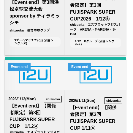
【Event end】第3回浜
者限定】第3回
松卓球交流大会
FUJISPARK SUPER
sponsor by ティラミッ
CUP2026 1/12Ⓑ
シモ
shizuoka エスプラットフジスパ
ーク ARENA・T-ARENA・S-
shizuoka 徳増卓球クラブ
DiM
3ゲームマッチで沢山 (混合シ
1/12 Bグループ (混合シング
ングルス)
ルス)
Event end
Event end
2026/1/12(Mon)
shizuoka
2026/1/11(Sun)
shizuoka
【Event end】【関係
【Event end】【関係
者限定】第3回
者限定】第3回
FUJISPARK SUPER
FUJISPARK SUPER
CUP 1/12Ⓐ
CUP 1/11Ⓐ
shizuoka エスプラットフジスパ