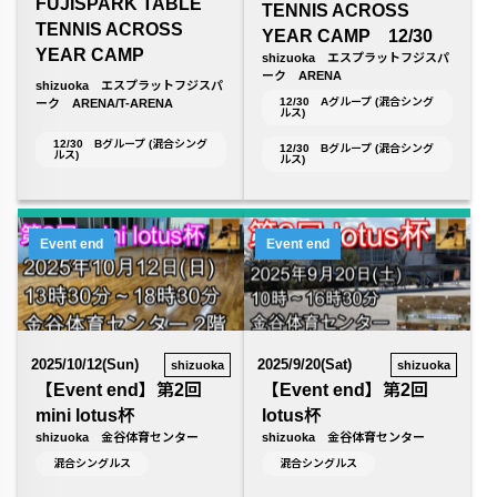
FUJISPARK TABLE
TENNIS ACROSS
TENNIS ACROSS
YEAR CAMP 12/30
YEAR CAMP
shizuoka エスプラットフジスパ
ーク ARENA
shizuoka エスプラットフジスパ
12/30 Aグループ (混合シング
ーク ARENA/T-ARENA
ルス)
12/30 Bグループ (混合シング
12/30 Bグループ (混合シング
ルス)
ルス)
Event end
Event end
2025/10/12(Sun)
2025/9/20(Sat)
shizuoka
shizuoka
【Event end】第2回
【Event end】第2回
mini lotus杯
lotus杯
shizuoka 金谷体育センター
shizuoka 金谷体育センター
混合シングルス
混合シングルス