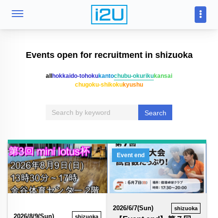
Events open for recruitment in shizuoka
all
hokkaido-tohoku
kanto
chubu-okuriku
kansai
chugoku-shikoku
kyushu
Search
Event end
2026/6/7(Sun)
shizuoka
2026/8/9(Sun)
shizuoka