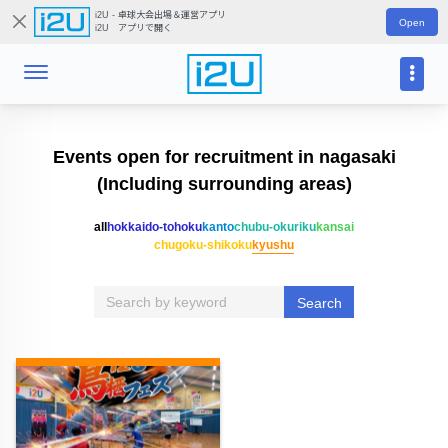
i2U - 卓球大会出場＆運営アプリ
Open
i2U アプリで開く
Events open for recruitment in nagasaki
(Including surrounding areas)
all
hokkaido-tohoku
kanto
chubu-okuriku
kansai
chugoku-shikoku
kyushu
Search