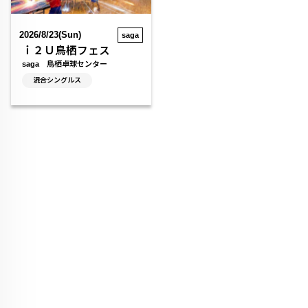
2026/8/23(Sun)
saga
ｉ２Ｕ鳥栖フェス
saga 鳥栖卓球センター
混合シングルス