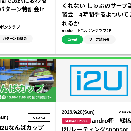
時間で激的に変わる
くれない しゅぷのサーブ
パターン特訓会in
習会 4時間やるよついて
れるか
ンポンクラブ
osaka ピンポンクラブ2F
パターン特訓会
Event
サーブ講習会
2026/9/20(Sun)
osak
Sun)
osaka
andro杯 緑
ALMOST FULL
I2Uなんばカップ
i2Uレーティングsponsor