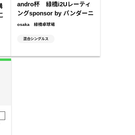
andro杯 緑橋i2Uレーティ
講
ングsponsor by パンダーニ
こ
osaka 緑橋卓球場
混合シングルス
a
橋