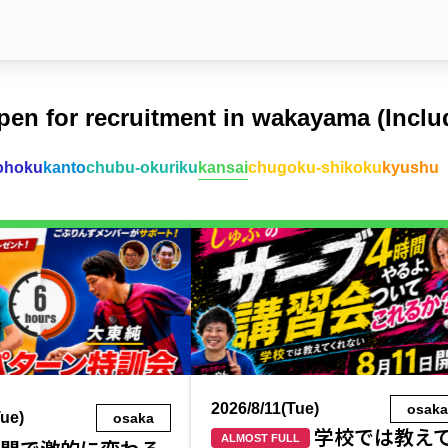
pen for recruitment in wakayama (Inclu
ohoku
kanto
chubu-okuriku
kansai
chugoku-shikoku
kyushu
2026/8/11(Tue)
osak
Tue)
osaka
学校では教え
ALMOST FULL