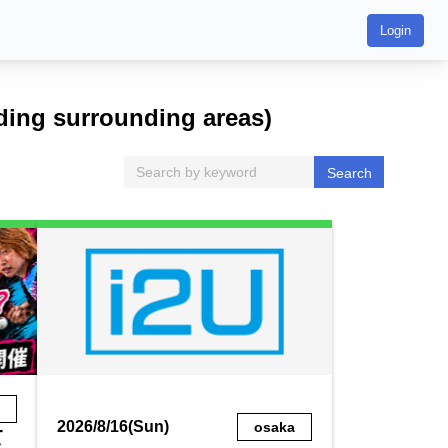
Login
ding surrounding areas)
Search
a
2026/8/16(Sun)
osaka
て