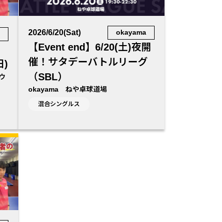
2026/6/20(Sat)
okayama
a
【Event end】6/20(土)夜開
催！サタデーバトルリーグ
)
（SBL）
ボウ
okayama ねや卓球道場
混合シングルス