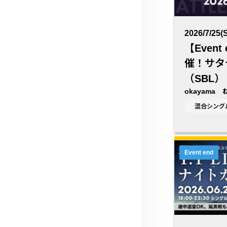
2026/7/25(S
【Event
催！サタ
（SBL）
okayama
混合シング
Event end