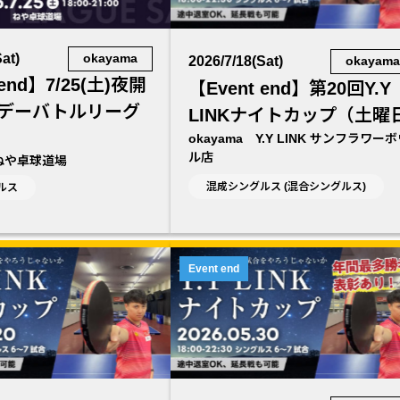
at)
okayama
2026/7/18(Sat)
okayam
 end】7/25(土)夜開
【Event end】第20回Y.Y
デーバトルリーグ
LINKナイトカップ（土曜日
okayama Y.Y LINK サンフラワー
ル店
 ねや卓球道場
混成シングルス (混合シングルス)
ルス
Event end