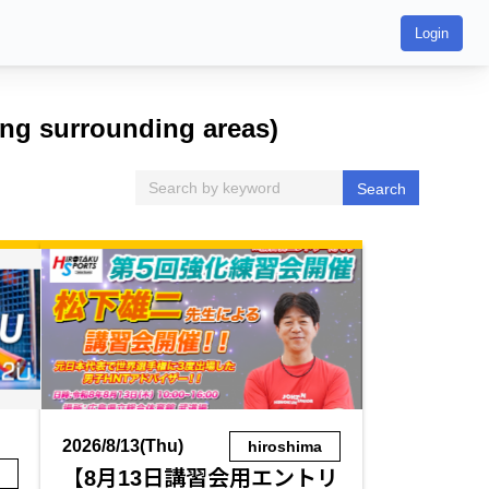
Login
ing surrounding areas)
Search
2026/8/13(Thu)
hiroshima
a
【8月13日講習会用エントリ