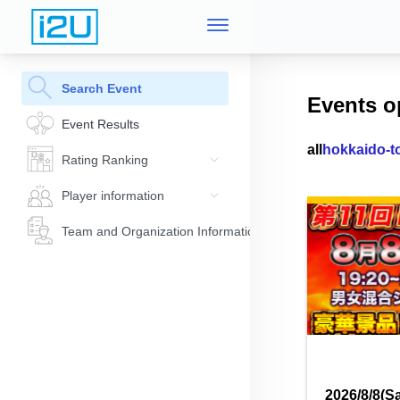
Search Event
Events o
Event Results
all
hokkaido-t
Rating Ranking
Player information
Team and Organization Information
2026/8/8(Sa