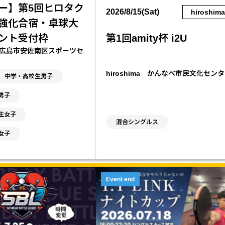
ー】第5回ヒロタク
2026/8/15(Sat)
hiroshim
強化合宿・卓球大
ント受付枠
第1回amity杯 i2U
ma 広島市安佐南区スポーツセ
hiroshima かんなべ市民文化セン
中学・高校生男子
男子
生女子
混合シングルス
女子
Event end