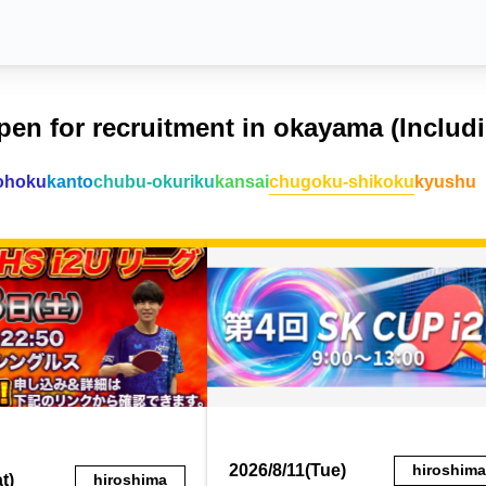
pen for recruitment in okayama (Includ
ohoku
kanto
chubu-okuriku
kansai
chugoku-shikoku
kyushu
2026/8/11(Tue)
hiroshim
t)
hiroshima