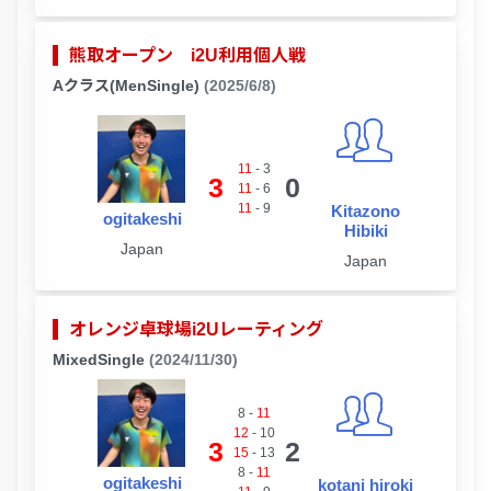
熊取オープン i2U利用個人戦
Aクラス(MenSingle)
(2025/6/8)
11
-
3
3
0
11
-
6
11
-
9
Kitazono
ogitakeshi
Hibiki
Japan
Japan
オレンジ卓球場i2Uレーティング
MixedSingle
(2024/11/30)
8
-
11
12
-
10
3
2
15
-
13
8
-
11
ogitakeshi
kotani hiroki