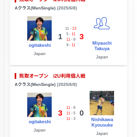
Aクラス(MenSingle)
(2025/6/8)
11
-
13
5
-
11
1
3
11
-
9
Miyauchi
ogitakeshi
9
-
11
Takuya
Japan
Japan
熊取オープン i2U利用個人戦
Aクラス(MenSingle)
(2025/6/8)
11
-
6
3
0
11
-
5
11
-
3
Nishikawa
ogitakeshi
Kyousuke
Japan
Japan