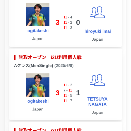
11
-
4
3
0
11
-
2
11
-
3
ogitakeshi
hiroyuki imai
Japan
Japan
熊取オープン i2U利用個人戦
Aクラス(MenSingle)
(2025/6/8)
11
-
3
7
-
11
3
1
11
-
5
TETSUYA
ogitakeshi
11
-
7
NAGATA
Japan
Japan
熊取オープン i2U利用個人戦