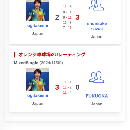
11
-
5
8
-
11
2
3
8
-
11
11
-
8
shunsuke
ogitakeshi
7
-
11
sawai
Japan
Japan
オレンジ卓球場i2Uレーティング
MixedSingle
(2024/11/30)
11
-
1
3
0
11
-
2
11
-
4
ogitakeshi
FUKUOKA
Japan
Japan