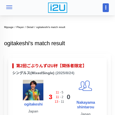
Mypage
Player
Detail
ogitakeshi's match result
ogitakeshi's match result
第2回ごぶりんずi2U杯【関係者限定】
シングルス(MixedSingle)
(2025/8/24)
11
-
5
3
0
11
-
2
13
-
11
Nakayama
ogitakeshi
shintarou
Japan
Japan